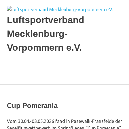
Zum
Inhalt
springen
Luftsportverband
Mecklenburg-
Vorpommern e.V.
Ich
flieg'
auf
MENÜ
MV
Cup Pomerania
Vom 30.04.-03.05.2026 fand in Pasewalk-Franzfelde der
Segelflugwettbewerb im Sprintfliegen “Cup Pomerania”