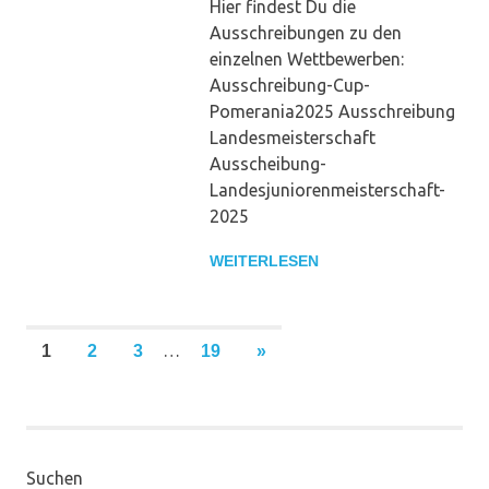
Hier findest Du die
Ausschreibungen zu den
einzelnen Wettbewerben:
Ausschreibung-Cup-
Pomerania2025 Ausschreibung
Landesmeisterschaft
Ausscheibung-
Landesjuniorenmeisterschaft-
2025
WEITERLESEN
Seitennummerierung
…
NÄCHSTE
1
2
3
19
»
BEITRÄGE
der
Beiträge
Suchen