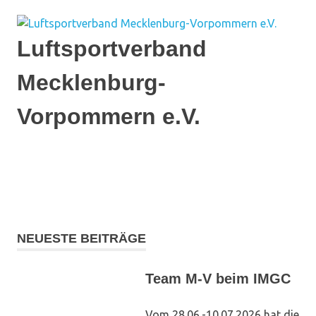
Zum
Inhalt
springen
Luftsportverband
Mecklenburg-
Vorpommern e.V.
Ich
flieg'
auf
MENÜ
MV
NEUESTE BEITRÄGE
Team M-V beim IMGC
Vom 28.06.-10.07.2026 hat die