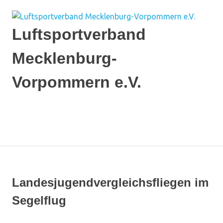
Zum
Inhalt
springen
Luftsportverband
Mecklenburg-
Vorpommern e.V.
Ich
flieg'
auf
MENÜ
MV
Landesjugendvergleichsfliegen im
Segelflug