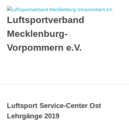
Zum
Inhalt
springen
Luftsportverband
Mecklenburg-
Vorpommern e.V.
Ich
flieg'
auf
MENÜ
MV
Luftsport Service-Center Ost
Lehrgänge 2019