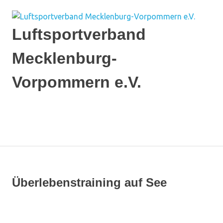
Zum
Inhalt
springen
Luftsportverband
Mecklenburg-
Vorpommern e.V.
Ich
flieg'
auf
MENÜ
MV
Überlebenstraining auf See