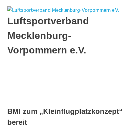
Zum
Inhalt
springen
Luftsportverband
Mecklenburg-
Vorpommern e.V.
Ich
flieg'
auf
MENÜ
MV
BMI zum „Kleinflugplatzkonzept“
bereit